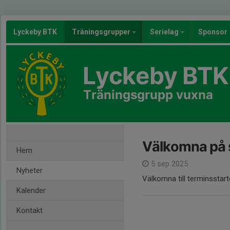
Lyckeby BTK
Träningsgrupper
Serielag
Sponsor
Lyckeby BTK
Träningsgrupp vuxna
Välkomna på
Hem
5 sep 2025
Nyheter
Välkomna till terminsstart
Kalender
Kontakt