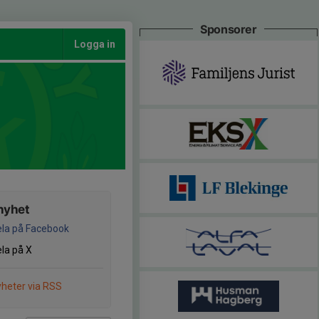
Sponsorer
Logga in
nyhet
la på Facebook
la på X
heter via RSS