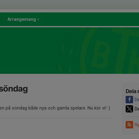
Arrangemang
 söndag
Dela 
De
en på söndag både nya och gamla spelare. Nu kör vi! :)
De
Ny