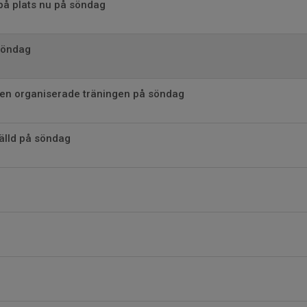
på plats nu på söndag
söndag
i den organiserade träningen på söndag
älld på söndag