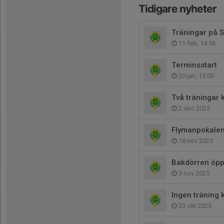
Tidigare nyheter
Träningar på S
11 feb, 14:56
Terminsstart
20 jan, 15:00
Två träningar 
2 dec 2025
Flymanpokalen
18 nov 2025
Bakdörren öp
3 nov 2025
Ingen träning
23 okt 2025