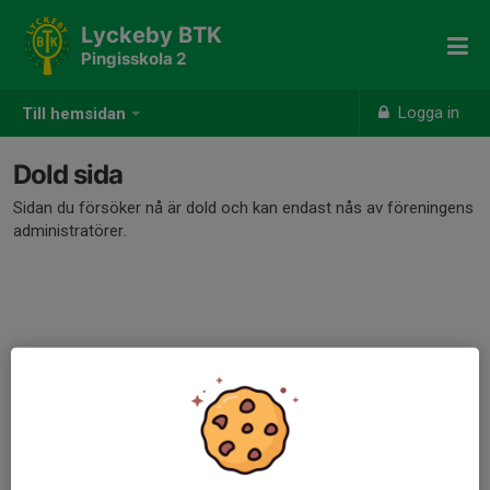
Lyckeby BTK
Pingisskola 2
Logga in
Till hemsidan
Dold sida
Sidan du försöker nå är dold och kan endast nås av föreningens
administratörer.