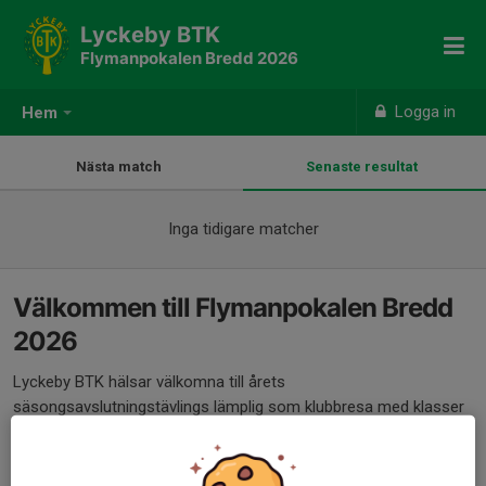
Lyckeby BTK
Flymanpokalen Bredd 2026
Logga in
Hem
Nästa match
Senaste resultat
Inga tidigare matcher
Välkommen till Flymanpokalen Bredd
2026
Lyckeby BTK hälsar välkomna till årets
säsongsavslutningstävlings lämplig som klubbresa med klasser
för alla!!!
DATUM