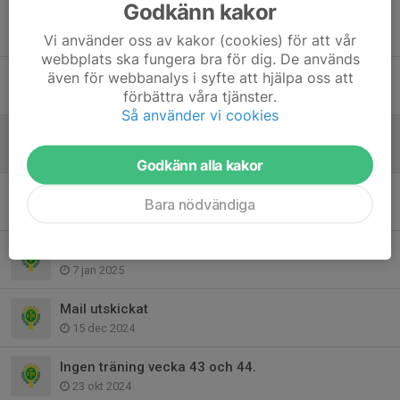
Godkänn kakor
Välkomna på söndag
Vi använder oss av kakor (cookies) för att vår
5 sep 2025
webbplats ska fungera bra för dig. De används
även för webbanalys i syfte att hjälpa oss att
Vi får ställa i den organiserade träningen på söndag
förbättra våra tjänster.
30 apr 2025
Så använder vi cookies
Träningen inställd på söndag
17 mar 2025
Godkänn alla kakor
Hallen bokad
Bara nödvändiga
13 feb 2025
Träningsstart
7 jan 2025
Mail utskickat
15 dec 2024
Ingen träning vecka 43 och 44.
23 okt 2024