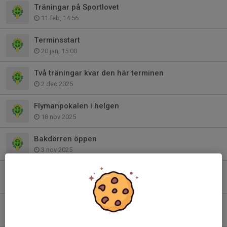
Träningar på Sportlovet
11 feb, 14:56
Terminsstart
20 jan, 15:00
Två träningar kvar den här terminen
2 dec 2025
Flymanpokalen i helgen
18 nov 2025
Bakdörren öppen
3 nov 2025
Ingen träning kommande två helger
23 okt 2025
Ingen tränare på plats nu på söndag
3 okt 2025