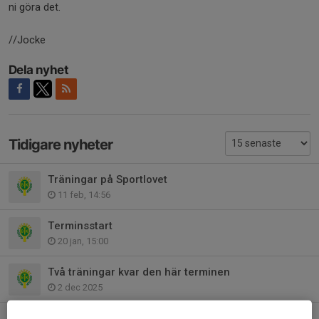
ni göra det.
//Jocke
Dela nyhet
Tidigare nyheter
Träningar på Sportlovet
11 feb, 14:56
Terminsstart
20 jan, 15:00
Två träningar kvar den här terminen
2 dec 2025
Flymanpokalen i helgen