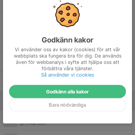
18 nov 2025
Bakdörren öppen
3 nov 2025
Godkänn kakor
Ingen träning kommande två helger
23 okt 2025
Vi använder oss av kakor (cookies) för att vår
webbplats ska fungera bra för dig. De används
Ingen tränare på plats nu på söndag
även för webbanalys i syfte att hjälpa oss att
3 okt 2025
förbättra våra tjänster.
Så använder vi cookies
Välkomna på söndag
5 sep 2025
Godkänn alla kakor
Vi får ställa i den organiserade träningen på söndag
Bara nödvändiga
30 apr 2025
Träningen inställd på söndag
17 mar 2025