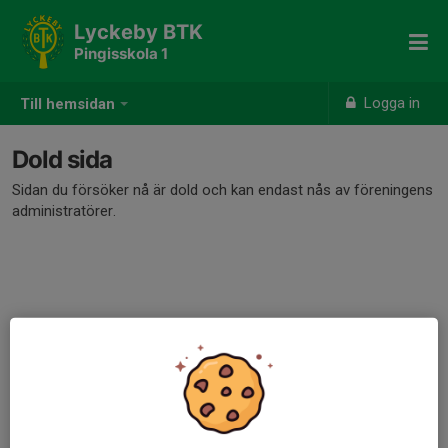
Lyckeby BTK
Pingisskola 1
Logga in
Till hemsidan
Dold sida
Sidan du försöker nå är dold och kan endast nås av föreningens
administratörer.