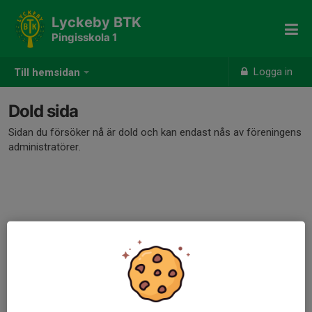
Lyckeby BTK
Pingisskola 1
Logga in
Till hemsidan
Dold sida
Sidan du försöker nå är dold och kan endast nås av föreningens
administratörer.