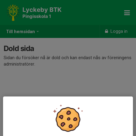
Lyckeby BTK
Pingisskola 1
Logga in
Till hemsidan
Dold sida
Sidan du försöker nå är dold och kan endast nås av föreningens
administratörer.