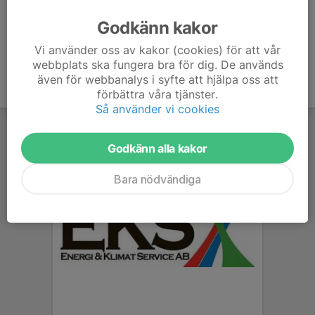
Lyckeby BTK skall vara en spännande, intressant och
utvecklande klubb att vara delaktig i för samtliga medlemmar för
Godkänn kakor
såväl spelare, ledare, domare och övriga.
Vi använder oss av kakor (cookies) för att vår
webbplats ska fungera bra för dig. De används
även för webbanalys i syfte att hjälpa oss att
förbättra våra tjänster.
Så använder vi cookies
Godkänn alla kakor
Bara nödvändiga