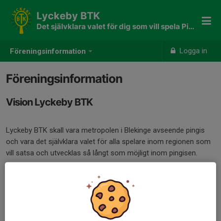
Lyckeby BTK
Det självklara valet för dig som vill spela Pingis
Logga in
Föreningsinformation
Föreningsinformation
Vision Lyckeby BTK
Lyckeby BTK skall vara metropolen i Blekinge avseende pingis
och vara det självklara valet för alla spelare inom regionen som
vill satsa och utvecklas så långt som möjligt inom pingisen.
Lyckeby BTK skall även vara det självklara valet för samtliga
nybörjare, ungdomar och veteraner som bor i Karlskrona och vill
spela pingis.