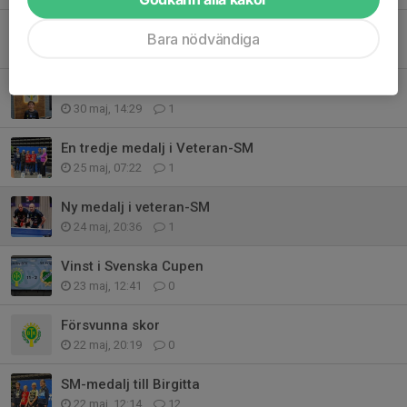
Årets stipendiater
Bara nödvändiga
31 maj, 21:14
0
Årets komet
30 maj, 14:29
1
En tredje medalj i Veteran-SM
25 maj, 07:22
1
Ny medalj i veteran-SM
24 maj, 20:36
1
Vinst i Svenska Cupen
23 maj, 12:41
0
Försvunna skor
22 maj, 20:19
0
SM-medalj till Birgitta
22 maj, 12:14
12