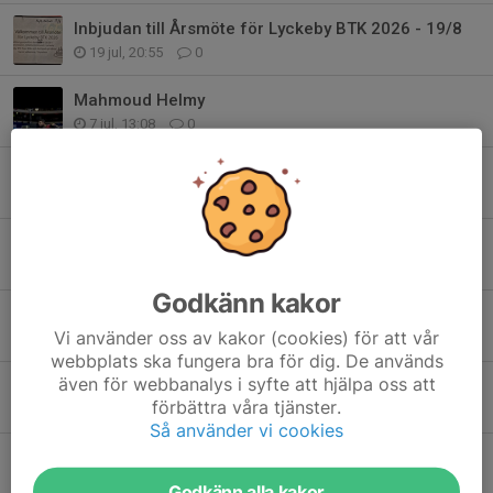
Inbjudan till Årsmöte för Lyckeby BTK 2026 - 19/8
19 jul, 20:55
0
Mahmoud Helmy
7 jul, 13:08
0
Presentationer som uppladdning
19 jun, 09:53
0
Lyckeby Golf Masters 2026 avgjordes i helgen
14 jun, 18:41
0
Godkänn kakor
Cupmästare!
Vi använder oss av kakor (cookies) för att vår
13 jun, 17:06
1
webbplats ska fungera bra för dig. De används
även för webbanalys i syfte att hjälpa oss att
Svenska Cupen Final 4
förbättra våra tjänster.
13 jun, 09:44
0
Så använder vi cookies
Lions stipendieutdelning på Nationaldagen
6 jun, 18:26
1
Godkänn alla kakor