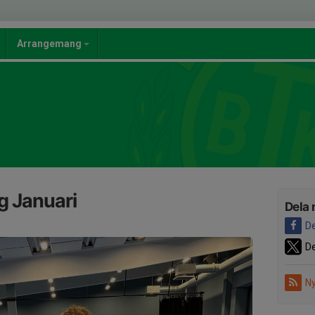
Arrangemang
g Januari
Dela 
De
De
Ny