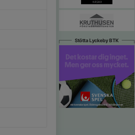
Stötta Lyckeby BTK