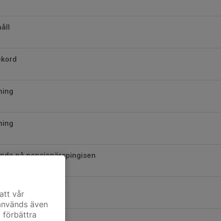
åll
ekord
ning
ning
nde på pensionärspingisen
is 6augusti
att vår
 används även
t förbättra