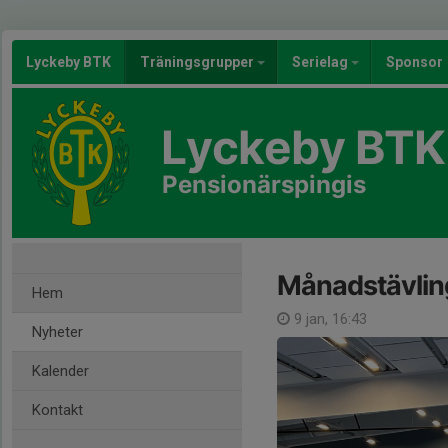
Lyckeby BTK
Träningsgrupper
Serielag
Sponsor
Lyckeby BTK
Pensionärspingis
Månadstävlin
Hem
9 jan, 16:43
Nyheter
Kalender
Kontakt