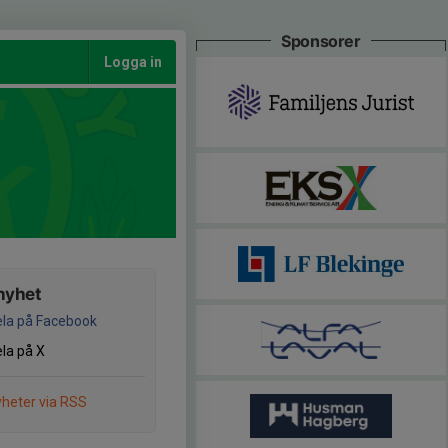
Sponsorer
Logga in
nyhet
la på Facebook
la på X
heter via RSS