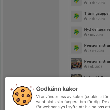
31 dec 2025
Träningsuppeh
22 dec 2025
Nytt deltagarr
5 nov 2025
Pensionärsträ
26 okt 2025
Pensionärsträ
8 okt 2025
Rekorddeltaga
10 sep 2025
Godkänn kakor
Pensonärsping
Vi använder oss av kakor (cookies) för 
5 aug 2025
webbplats ska fungera bra för dig. De
för webbanalys i syfte att hjälpa oss at