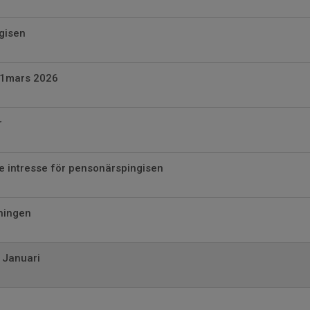
gisen
11mars 2026
r
e intresse för pensonärspingisen
ningen
 Januari