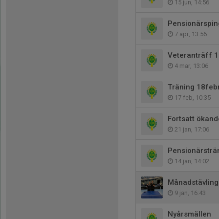
15 jun, 14:56
Pensionärspin
7 apr, 13:56
Veteranträff 
4 mar, 13:06
Träning 18feb
17 feb, 10:35
Fortsatt ökand
21 jan, 17:06
Pensionärsträ
14 jan, 14:02
Månadstävling
9 jan, 16:43
Nyårsmällen