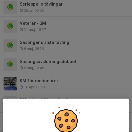
Seriespel o tävlingar
26 jul, 09:56
Veteran- SM
21 maj, 15:27
Säsongens sista tävling
8 maj, 08:29
Säsongsavslutningsdubbel
6 maj, 12:45
KM för motionärer
10 apr, 08:24
KM i singel för motionärer
8 apr, 14:34
Äggcupen
27 mar, 08:14