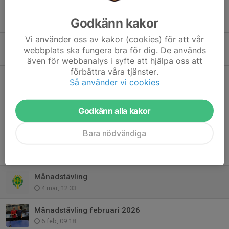
Äggcupen
Godkänn kakor
25 mar, 15:25
Vi använder oss av kakor (cookies) för att vår
Klubbmästerskap
webbplats ska fungera bra för dig. De används
11 mar, 15:11
även för webbanalys i syfte att hjälpa oss att
förbättra våra tjänster.
Månadstävling Mars
Så använder vi cookies
5 mar, 23:08
Slutsegrare i motionens månadstävlingar
Godkänn alla kakor
5 mar, 23:01
Bara nödvändiga
Veteranträff 11mars 2026
4 mar, 12:57
Månadstävling
4 mar, 12:33
Månadstävling februari 2026
6 feb, 09:18