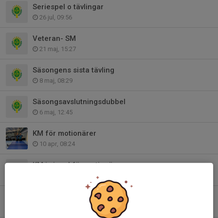
Seriespel o tävlingar
26 jul, 09:56
Veteran- SM
21 maj, 15:27
Säsongens sista tävling
8 maj, 08:29
Säsongsavslutningsdubbel
6 maj, 12:45
KM för motionärer
10 apr, 08:24
KM i singel för motionärer
8 apr, 14:34
Äggcupen
27 mar, 08:14