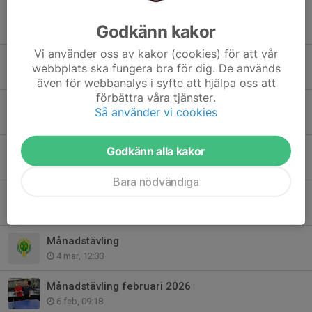
Äggcupen
Godkänn kakor
25 mar, 15:25
Vi använder oss av kakor (cookies) för att vår
Klubbmästerskap
webbplats ska fungera bra för dig. De används
11 mar, 15:11
även för webbanalys i syfte att hjälpa oss att
förbättra våra tjänster.
Månadstävling Mars
Så använder vi cookies
5 mar, 23:08
Slutsegrare i motionens månadstävlingar
Godkänn alla kakor
5 mar, 23:01
Bara nödvändiga
Veteranträff 11mars 2026
4 mar, 12:57
Månadstävling
4 mar, 12:33
Månadstävling februari 2026
6 feb, 09:18