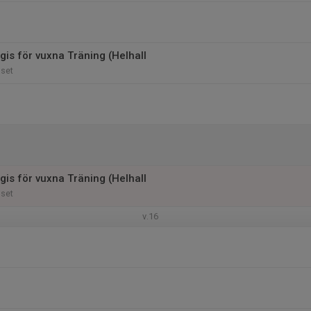
gis för vuxna Träning (Helhall
uset
gis för vuxna Träning (Helhall
uset
v.16