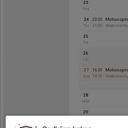
23
Ons
24
20:00
Motionspin
21:00
Tor
Allaktivitetsh
25
Fre
26
Lör
27
16:30
Motionspin
18:30
Sön
Allaktivitetsh
28
Mån
29
Tis