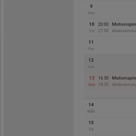
9
Ons
10
20:00
Motionspin
21:00
Tor
Allaktivitetsh
11
Fre
12
Lör
13
16:30
Motionspin
18:30
Sön
Allaktivitetsh
14
Mån
15
Tis