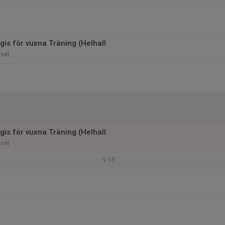
gis för vuxna Träning (Helhall
uset
gis för vuxna Träning (Helhall
uset
v.15