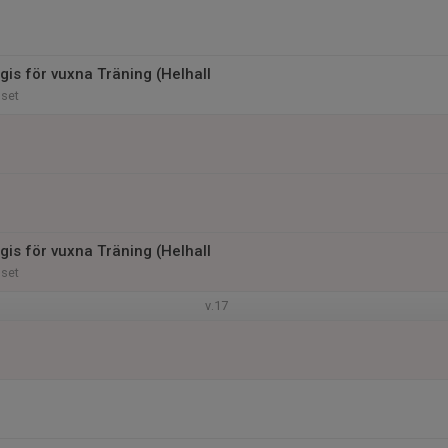
gis för vuxna Träning (Helhall
uset
gis för vuxna Träning (Helhall
uset
v.17