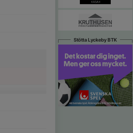
Stötta Lyckeby BTK