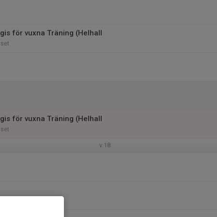
gis för vuxna Träning (Helhall
uset
gis för vuxna Träning (Helhall
uset
v.18