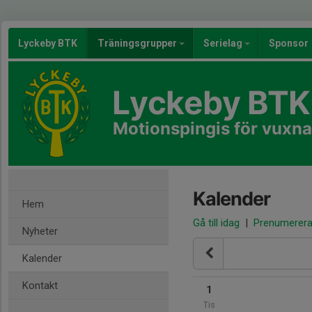
Lyckeby BTK
Träningsgrupper
Serielag
Sponsor
Lyckeby BTK
Motionspingis för vuxna
Kalender
Hem
Gå till idag
|
Prenumerer
Nyheter
Kalender
Kontakt
1
Tis