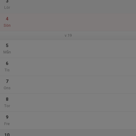
3
Lör
4
Sön
v.19
5
Mån
6
Tis
7
Ons
8
Tor
9
Fre
10