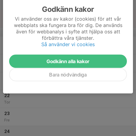
Lör
Godkänn kakor
18
Vi använder oss av kakor (cookies) för att vår
Sön
webbplats ska fungera bra för dig. De används
även för webbanalys i syfte att hjälpa oss att
v.21
förbättra våra tjänster.
19
Så använder vi cookies
Mån
20
Godkänn alla kakor
Tis
Bara nödvändiga
21
Ons
22
Tor
23
Fre
24