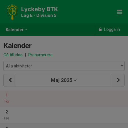
Lyckeby BTK
Lag E - Division 5
Logga in
Kalender
Kalender
Gå till idag
|
Prenumerera
Maj 2025
1
Tor
2
Fre