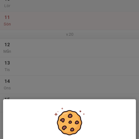
Lör
11
Sön
v.20
12
Mån
13
Tis
14
Ons
15
Tor
16
Fre
17