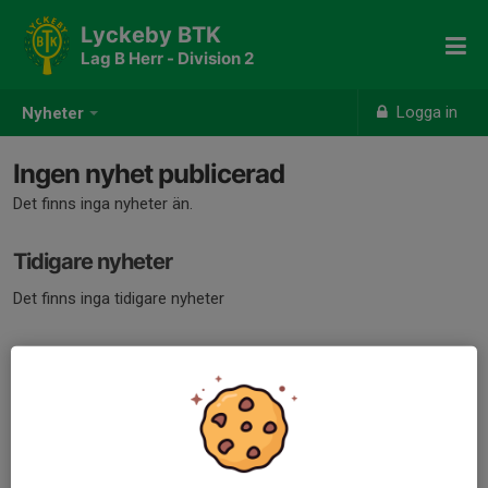
Lyckeby BTK
Lag B Herr - Division 2
Logga in
Nyheter
Ingen nyhet publicerad
Det finns inga nyheter än.
Tidigare nyheter
Det finns inga tidigare nyheter