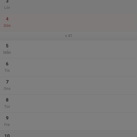
3
Lör
4
Sön
v.41
5
Mån
6
Tis
7
Ons
8
Tor
9
Fre
10