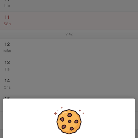
Lör
11
Sön
v.42
12
Mån
13
Tis
14
Ons
15
Tor
16
Fre
17