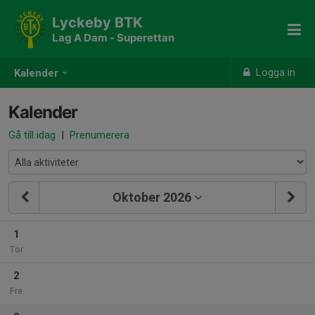
Lyckeby BTK
Lag A Dam - Superettan
Logga in
Kalender
Kalender
Gå till idag
|
Prenumerera
Oktober 2026
1
Tor
2
Fre