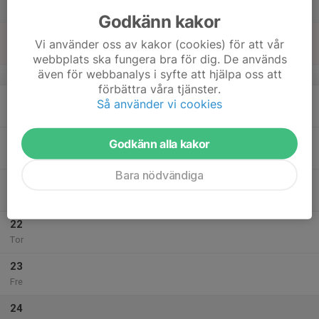
Lör
Godkänn kakor
18
Vi använder oss av kakor (cookies) för att vår
Sön
webbplats ska fungera bra för dig. De används
även för webbanalys i syfte att hjälpa oss att
v.43
förbättra våra tjänster.
19
Så använder vi cookies
Mån
20
Godkänn alla kakor
Tis
Bara nödvändiga
21
Ons
22
Tor
23
Fre
24