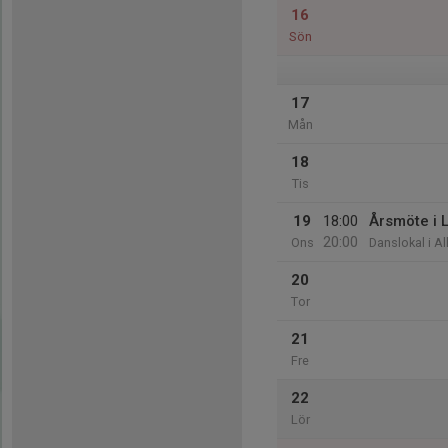
16
Sön
17
Mån
18
Tis
19
18:00
Årsmöte i 
20:00
Ons
Danslokal i Al
20
Tor
21
Fre
22
Lör