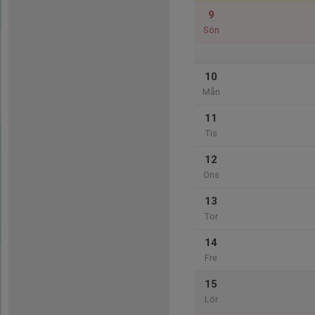
9
Sön
10
Mån
11
Tis
12
Ons
13
Tor
14
Fre
15
Lör