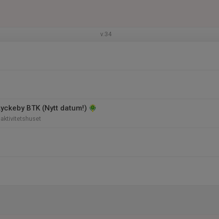
v.34
Lyckeby BTK (Nytt datum!)
laktivitetshuset