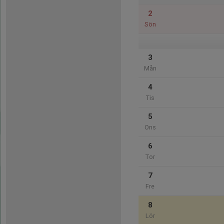
2
Sön
3
Mån
4
Tis
5
Ons
6
Tor
7
Fre
8
Lör