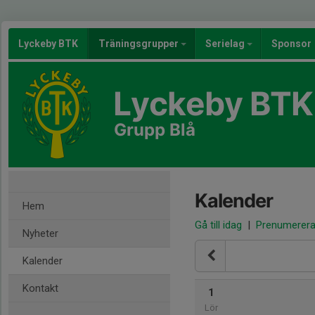
Lyckeby BTK
Träningsgrupper
Serielag
Sponsor
Lyckeby BTK
Grupp Blå
Kalender
Hem
Gå till idag
|
Prenumerer
Nyheter
Kalender
Kontakt
1
Lör