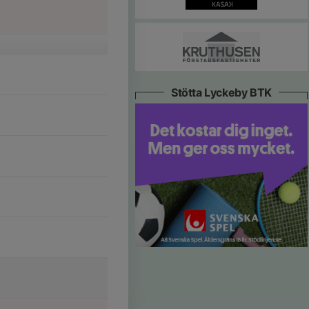
Stötta Lyckeby BTK