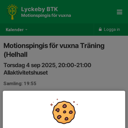
Lyckeby BTK
Motionspingis för vuxna
Logga in
Kalender
Motionspingis för vuxna Träning
(Helhall
Torsdag 4 sep 2025, 20:00-21:00
Allaktivitetshuset
Samling: 19:55