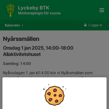
Lyckeby BTK
Motionspingis för vuxna
Logga in
Kalender
Nyårssmällen
Onsdag 1 jan 2025, 14:00-18:00
Allaktivitetshuset
Samling: 14:00
Nyårsdagen 1 jan kl14:00 kör vi Nyårsmällen som
vanligt. En handicapstävling med poolspel. Trisslotter
som priser. Välkommen att inviga nya året med lite
pingis.