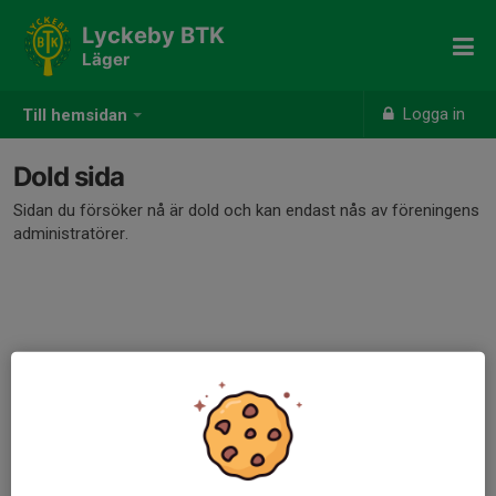
Lyckeby BTK
Läger
Logga in
Till hemsidan
Dold sida
Sidan du försöker nå är dold och kan endast nås av föreningens
administratörer.