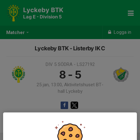
Lyckeby BTK
Lag E - Division 5
Logga in
Matcher
Lyckeby BTK - Listerby IK C
DIV 5 SÖDRA - LS27192
8 - 5
25 jan, 13:00, Aktivitetshuset BT-
hall Lyckeby
Samling 12:00