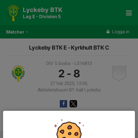
Lyckeby BTK
Lag E - Division 5
Logga in
Matcher
Lyckeby BTK E - Kyrkhult BTK C
DIV 5 Södra - LS16810
2 - 8
27 feb 2025, 13:00,
Aktivitetshuset BT-hall Lyckeby
Samling 12:00