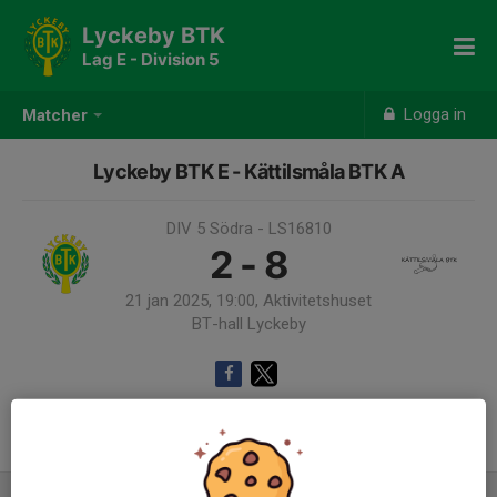
Lyckeby BTK
Lag E - Division 5
Logga in
Matcher
Lyckeby BTK E - Kättilsmåla BTK A
DIV 5 Södra - LS16810
2 - 8
21 jan 2025, 19:00, Aktivitetshuset
BT-hall Lyckeby
Samling 18:00