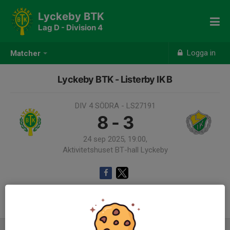
Lyckeby BTK
Lag D - Division 4
Logga in
Matcher
Lyckeby BTK - Listerby IK B
DIV 4 SÖDRA - LS27191
8 - 3
24 sep 2025, 19:00,
Aktivitetshuset BT-hall Lyckeby
Samling 18:00