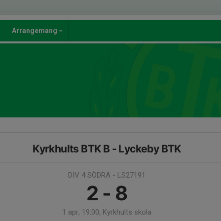
Arrangemang
Kyrkhults BTK B - Lyckeby BTK
DIV 4 SÖDRA - LS27191
2 - 8
1 apr, 19:00, Kyrkhults skola