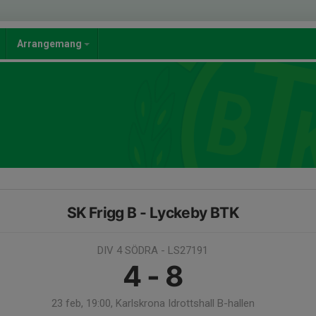
Arrangemang
SK Frigg B - Lyckeby BTK
DIV 4 SÖDRA - LS27191
4 - 8
23 feb, 19:00, Karlskrona Idrottshall B-hallen