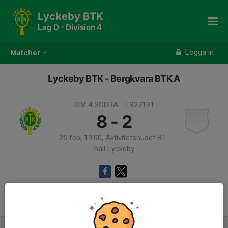
Lyckeby BTK
Lag D - Division 4
Logga in
Matcher
Lyckeby BTK - Bergkvara BTK A
DIV 4 SÖDRA - LS27191
8 - 2
25 feb, 19:00, Aktivitetshuset BT-
hall Lyckeby
Samling 18:00