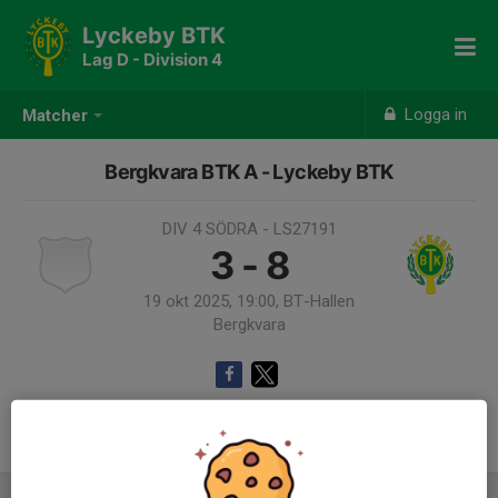
Lyckeby BTK
Lag D - Division 4
Logga in
Matcher
Bergkvara BTK A - Lyckeby BTK
DIV 4 SÖDRA - LS27191
3 - 8
19 okt 2025, 19:00, BT-Hallen
Bergkvara
Samling 18:00