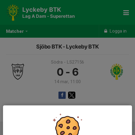
Lyckeby BTK
Lag A Dam - Superettan
Logga in
Matcher
Sjöbo BTK - Lyckeby BTK
Södra - LS27156
0 - 6
14 mar, 11:00
Samling 10:00