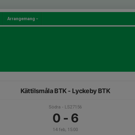
Arrangemang
Kättilsmåla BTK - Lyckeby BTK
Södra - LS27156
0 - 6
14 feb, 15:00