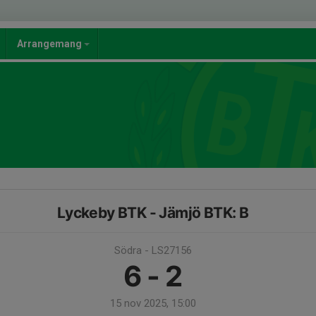
Arrangemang
Lyckeby BTK - Jämjö BTK: B
Södra - LS27156
6 - 2
15 nov 2025, 15:00