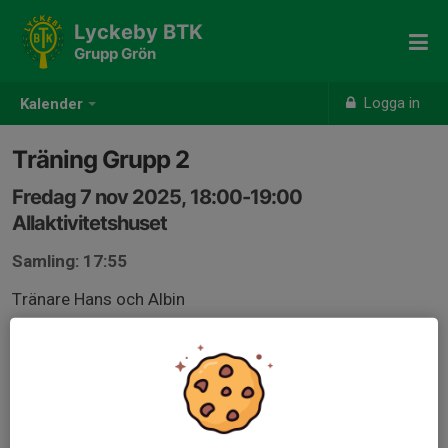
Lyckeby BTK
Grupp Grön
Logga in
Kalender
Träning Grupp 2
Fredag 7 nov 2025, 18:00-19:00
Allaktivitetshuset
Samling: 17:55
Tränare Hans och Albin