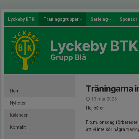
Lyckeby BTK
Träningsgrupper
Serielag
Sponsor
Lyckeby BTK
Grupp Blå
Träningarna i
Hem
13 mar 2025
Nyheter
Hej på er
Kalender
F.o.m. onsdag förbereder 
Kontakt
att vi inte kör några trän