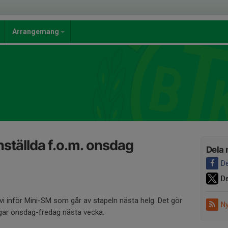
Arrangemang
nställda f.o.m. onsdag
Dela 
De
De
vi inför Mini-SM som går av stapeln nästa helg. Det gör
Ny
ingar onsdag-fredag nästa vecka.