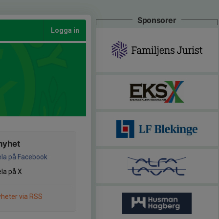
Sponsorer
Logga in
nyhet
la på Facebook
la på X
heter via RSS